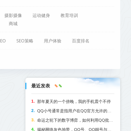
摄影摄像
运动健身
教育培训
商城
EO
SEO策略
用户体验
百度排名
最近发表
那年夏天的一个傍晚，我的手机震个不停
QQ小号通常是指用户在QQ官方允许的范围内注册的QQ主账号之外的备用账号。主要是用于区分生活、工作或娱乐场景；或在不方便使用大号时的注册角色
命运之轮下的数字博弈，如何利用QQ批发商城库存调配优化塔罗牌卡组的时空落点
揭秘网络灰色地带，QQ号、QQ靓号与QQ小号批发背后的商业逻辑与风险警示