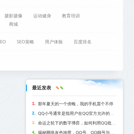
摄影摄像
运动健身
教育培训
商城
EO
SEO策略
用户体验
百度排名
最近发表
那年夏天的一个傍晚，我的手机震个不停
QQ小号通常是指用户在QQ官方允许的范围内注册的QQ主账号之外的备用账号。主要是用于区分生活、工作或娱乐场景；或在不方便使用大号时的注册角色
命运之轮下的数字博弈，如何利用QQ批发商城库存调配优化塔罗牌卡组的时空落点
揭秘网络灰色地带，QQ号、QQ靓号与QQ小号批发背后的商业逻辑与风险警示