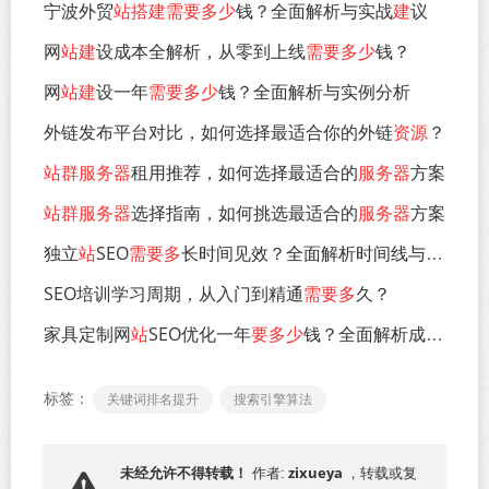
宁波外贸
站搭建需要多少
钱？全面解析与实战
建
议
网
站建
设成本全解析，从零到上线
需要多少
钱？
网
站建
设一年
需要多少
钱？全面解析与实例分析
外链发布平台对比，如何选择最适合你的外链
资源
？
站群服务器
租用推荐，如何选择最适合的
服务器
方案
站群服务器
选择指南，如何挑选最适合的
服务器
方案
独立
站
SEO
需要多
长时间见效？全面解析时间线与优化策略
SEO培训学习周期，从入门到精通
需要多
久？
家具定制网
站
SEO优化一年
要多少
钱？全面解析成本构成
标签：
关键词排名提升
搜索引擎算法
zixueya
未经允许不得转载！
作者:
，转载或复