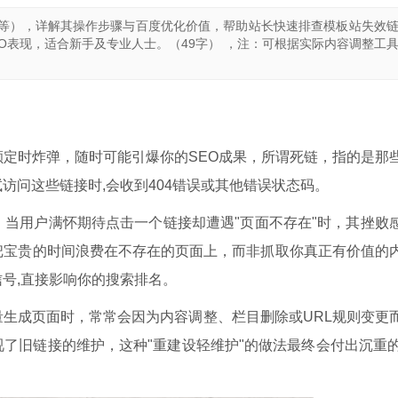
 Frog等），详解其操作步骤与百度优化价值，帮助站长快速排查模板站失效
O表现，适合新手及专业人士。（49字） ，注：可根据实际内容调整工
是一颗定时炸弹，随时可能引爆你的SEO成果，所谓死链，指的是那
访问这些链接时,会收到404错误或其他错误状态码。
当用户满怀期待点击一个链接却遭遇"页面不存在"时，其挫败
把宝贵的时间浪费在不存在的页面上，而非抓取你真正有价值的
号,直接影响你的搜索排名。
生成页面时，常常会因为内容调整、栏目删除或URL规则变更
了旧链接的维护，这种"重建设轻维护"的做法最终会付出沉重的