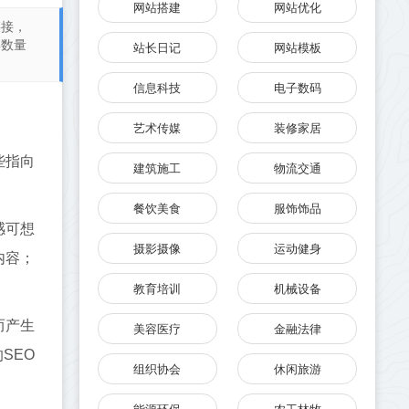
网站搭建
网站优化
链接，
具数量
站长日记
网站模板
信息科技
电子数码
艺术传媒
装修家居
些指向
建筑施工
物流交通
餐饮美食
服饰饰品
感可想
摄影摄像
运动健身
内容；
教育培训
机械设备
而产生
美容医疗
金融法律
SEO
组织协会
休闲旅游