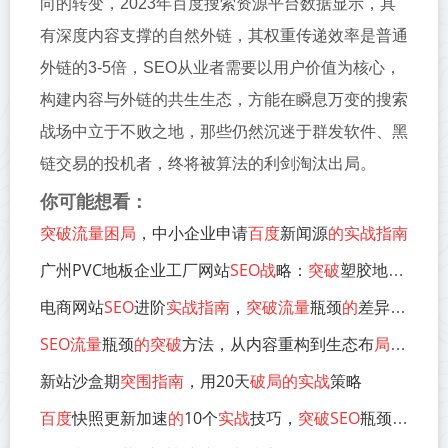
向的转变，2023年百度搜索资源平台数据显示，具
有深度内容支撑的自然外链，其权重传递效率是普通
外链的3-5倍，SEO从业者需要以用户价值为核心，
构建内容与外链的共生生态，方能在瞬息万变的搜索
战场中立于不败之地，那些仍然沉迷于群发软件、黑
链交易的投机者，终将被算法的利剑淘汰出局。
你可能想看：
突破流量困局
，中小企业申请
百度
新闻源
的实战指南
广州PVC地板企业工厂网站
SEO战
略：
突破
塑胶地板行业
电商网站
SEO
进阶
实战指南
，
突破流量
瓶颈
的
差异化策略
SEO流量
瓶颈
的突破
方法，从内容重构到生态布
局的实战指南
新站沙盒期
突围指南
，用20天
破局的实战
策略
百度
快照更新加速
的
10个
实战
技巧，
突破SEO
瓶颈
的
关键