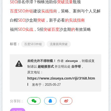
SEO
排名停滞？蜘蛛池助你
突破流量
瓶颈
百度SEO外链
建设
实战指南
，策略、案例与个人见解
白帽
SEO
沙盒期
突破
，新手必看
的实战指南
福州
SEO实战
，5招
突破百度
沙盒期
的
有效策略
标签：
百度SEO外链
流量困局突破
zixueya
未经允许不得转载！
作者:
，转载或复
超链接形式
自学呀
制请以
并注明出处
。
原文地址：
https://www.zixueya.com/riji/3168.htm
l
发布于：2025-05-27
分享到：