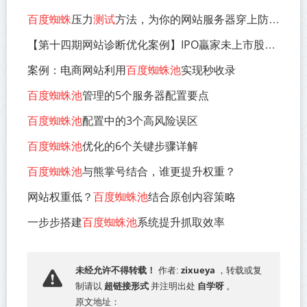
百度蜘蛛
压力
测试
方法，为你的网站服务器穿上防弹衣
交流
网
【第十四期网站诊断优化案例】IPO贏家未上市股票
案例：电商网站利用
百度蜘蛛池
实现秒收录
百度蜘蛛池
管理的5个服务器配置要点
百度蜘蛛池
配置中的3个高风险误区
百度蜘蛛池
优化的6个关键步骤详解
百度蜘蛛池
与熊掌号结合，谁更提升权重？
网站权重低？
百度蜘蛛池
结合原创内容策略
一步步搭建
百度蜘蛛池
系统提升抓取效率
zixueya
未经允许不得转载！
作者:
，转载或复
超链接形式
自学呀
制请以
并注明出处
。
原文地址：