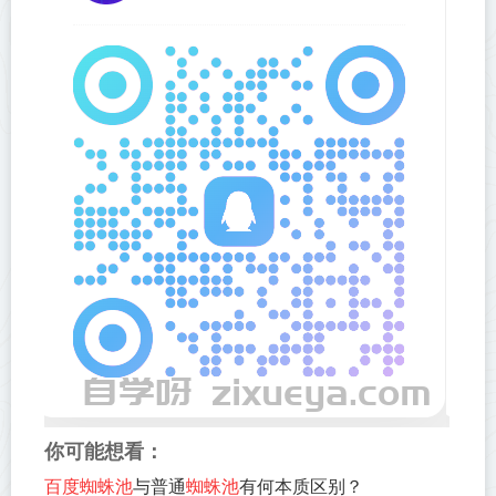
你可能想看：
百度蜘蛛池
与普通
蜘蛛池
有何本质区别？