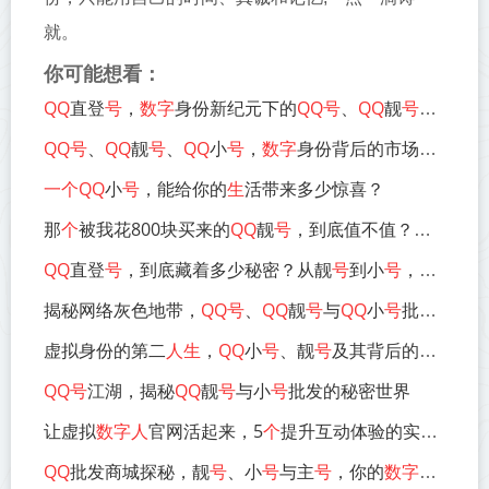
就。
你可能想看：
QQ
直登
号
，
数字
身份新纪元下的
QQ号
、
QQ
靓
号
与小
号
全
QQ号
、
QQ
靓
号
、
QQ
小
号
，
数字
身份背后的市场、风险与智慧之选
一个QQ
小
号
，能给你的
生
活带来多少惊喜？
那
个
被我花800块买来的
QQ
靓
号
，到底值不值？聊聊
QQ
QQ
直登
号
，到底藏着多少秘密？从靓
号
到小
号
，这些
数字
揭秘网络灰色地带，
QQ号
、
QQ
靓
号
与
QQ
小
号
批发背后的商业逻辑与风险警示
虚拟身份的第二
人生
，
QQ
小
号
、靓
号
及其背后的社交密码
QQ号
江湖，揭秘
QQ
靓
号
与小
号
批发的秘密世界
让虚拟
数字人
官网活起来，5
个
提升互动体验的实用技巧
QQ
批发商城探秘，靓
号
、小
号
与主
号
，你的
数字
身份如何