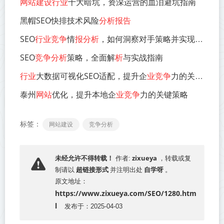
网站建设行业
十大暗坑，资深运营的血泪避坑指南
黑帽SEO快排技术风险
分析报告
SEO
行业竞争
情
报分析
，如何洞察对手策略并实现超越
SEO
竞争分析
策略，全面解
析
与实战指南
行业
大数据可视化SEO适配，提升企
业竞争
力的关键策略
泰州
网站
优化，提升本地企
业竞争
力的关键策略
标签：
网站建设
竞争分析
zixueya
未经允许不得转载！
作者:
，转载或复
超链接形式
自学呀
制请以
并注明出处
。
原文地址：
https://www.zixueya.com/SEO/1280.htm
l
发布于：2025-04-03