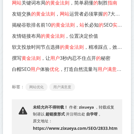
网站
关键词布局
的黄金法则
，简单易懂
的
制胜
指南
友链交换
的黄金法则
，
网站
运营者必须掌握
的
7大筛选标准
揭秘谷歌排名前10
的黄金法则
，
站
长必知
的
SEO
实
战策略
友情链接布局
的黄金法则
，位置决定价值
软文投放时间节点选择
的黄金法则
，精准踩点，效果翻倍
撰写
黄金法则
，让
用户
3秒内忍不住点开
的
秘密
白帽SEO
用户
体验
优化
，打造自然流量与
用户满意的
双赢
标签：
网站优化
用户满意度
zixueya
未经允许不得转载！
作者:
，转载或复
超链接形式
自学呀
制请以
并注明出处
。
原文地址：
https://www.zixueya.com/SEO/2833.htm