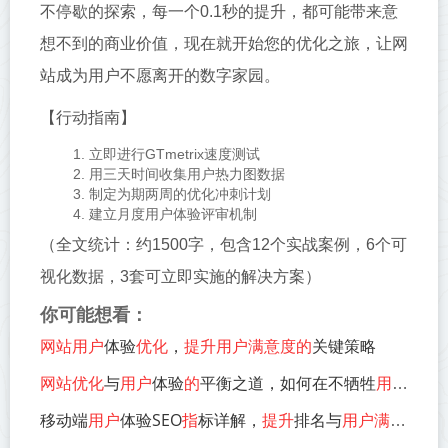
不停歇的探索，每一个0.1秒的提升，都可能带来意
想不到的商业价值，现在就开始您的优化之旅，让网
站成为用户不愿离开的数字家园。
【行动指南】
立即进行GTmetrix速度测试
用三天时间收集用户热力图数据
制定为期两周的优化冲刺计划
建立月度用户体验评审机制
（全文统计：约1500字，包含12个实战案例，6个可
视化数据，3套可立即实施的解决方案）
你可能想看：
网站用户
体验
优化
，
提升用户满意度的
关键策略
网站优化
与
用户
体验
的
平衡之道，如何在不牺牲
用户满意度的
移动端
用户
体验SEO
指
标详解，
提升
排名与
用户满意度的